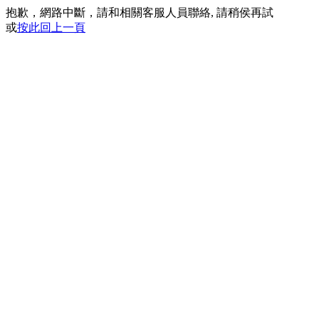
抱歉，網路中斷，請和相關客服人員聯絡, 請稍侯再試
或
按此回上一頁